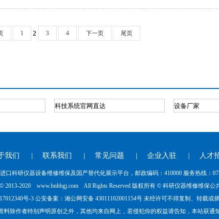
页
1
3
4
下一页
尾页
2
于我们
|
联系我们
|
常见问题
|
企业入驻
|
人才
研仪器设备维修维保及国产替代化展示平台，邮政编码：410000 服务热线：0731-88835
ht © 2013-2020 www.hnhbgj.com All Rights Reserved 版权所有 © 科研仪器维修
7012340号-3
公安备案：湘
公网安备 43011102001154号
未经许可不得复制、转载或摘
资料除作者特别声明原创之外，其他均来自网上，若侵犯你的权益请告知，本站获通