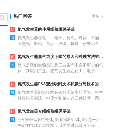
热门问答
更多

氮气发生器的使用维修维保基础
问
答
氮气发生器在化工、电子、纺织、煤炭、石油、
天然气、医药、食品、玻璃、机械、粉未冶金、
磁性材料等行业得到了非常广泛的应用。那么氮
气发生器该怎么使用呢，让小编带你了解
氮气发生器氮气纯度下降的原因和处理方法维修维保基础
问
答
氮气是我们实验室以及工业生产中必不可少的气
体，其应用广泛。氮气发生器在化工、电子、纺
织、煤炭、石油、天然气、医药、食品、玻璃、
机械、粉未冶金、磁性材料等行业得到了
氮气发生器PSA变压吸附技术和膜分离技术的对比维修维保基础
问
答
氮气发生器制氮技术有碳分子筛变压吸附、中空
纤维膜分离法、电化学制氮法这三种技术，用途
更广的是PSA变压吸附和膜分离这两种技术。变
压吸附技术变压吸附是以空气为原料，以碳
氮气发生器介绍维修维保基础
问
答
介绍变压吸附空分制氮(简称P.S.A制氮) 是一种
先进的气体分离技术，以优质进口碳分子筛