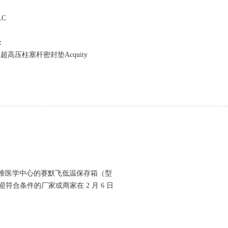
C
：
压柱塞杆密封垫Acquity
需对精准医学中心的赛默飞低温保存箱（型
符合条件的厂家或商家在 2 月 6 日