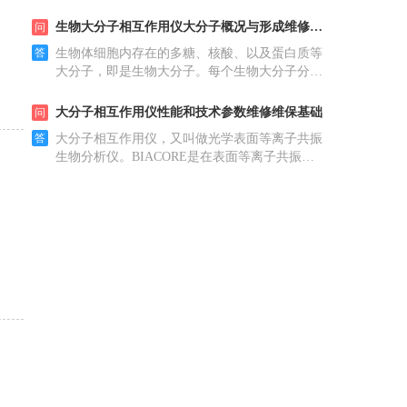
（CMS）为吸附剂，采用常温下变压吸附原理
（PSA）分离空气制取高纯度的氮气。应用：
生物大分子相互作用仪大分子概况与形成维修维保基础
问
LCMS（液相色谱仪）GC
答
生物体细胞内存在的多糖、核酸、以及蛋白质等
大分子，即是生物大分子。每个生物大分子分子
量从几万到几百万，内包括原子几千到几十万
个。生物大分子有着非常复杂的结构，然而却有
大分子相互作用仪性能和技术参数维修维保基础
问
答
大分子相互作用仪，又叫做光学表面等离子共振
生物分析仪。BIACORE是在表面等离子共振
（surface Plasmon resonance, SPR）技术基础上
开发的新型生物分析传感技术。微射流卡盘、
SPR