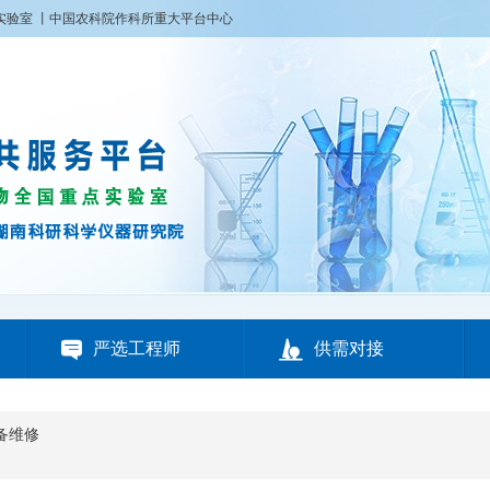
实验室
丨
中国农科院作科所重大平台中心


严选工程师
供需对接
备维修