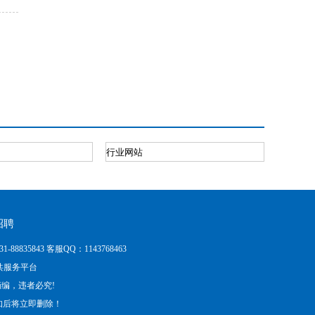
招聘
843 客服QQ：1143768463
维保公共服务平台
编，违者必究!
知后将立即删除！