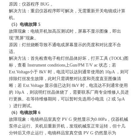
原因：仪器程序 BUG 。
解决方法：重启仪器程序即可解决，无需重新开关电镜或计算
机。
（5）电镜故障 5
故障现象：电镜开机加高压测试时，屏幕不显示图像，即出
现“黑屏”现象。
原因：灯丝烧断导致不通电或屏幕显示的亮度和对比度不合
适。
解决方法：首先检查电子枪灯丝晶体好坏，打开工具 (TOOL)图
标，查看 Instrument conditions上Gun/PM T/V ac 状态；若
Ext.Voltage小于 8kV 时，电流可以达到通常使用的 10μA ，则可
排除灯丝发生故障，此时只需调整对比度和亮度直至图像清
晰；若 Ext.Voltage 显示值已达到 8kV 时，电流达不到通常使用
的 10μA ，则说明灯丝晶体烧了，需要联系厂商专业维修人员进
行更换。在等待维修期间，可以暂时先选用小电流（2 或 5μA
）进行测试。
（6）电镜故障 6
故障现象：电镜样品室真空 PV G 突然显示为0.00Pa，仪器机械
泵停止运行。关机后重新开机，发现机械泵正常运转，但十几
分钟后又停止运行，电镜样品室真空值 PV G 仍然显示为