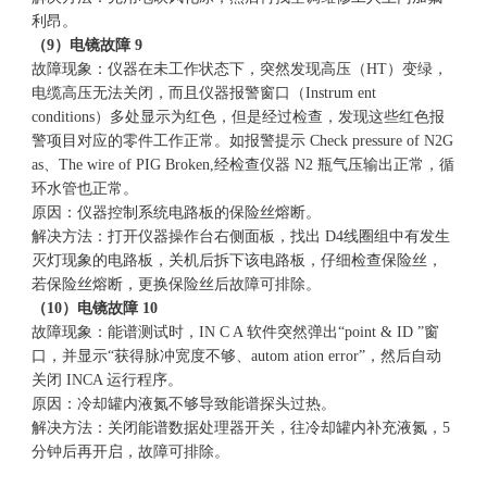
利昂。
（9）电镜故障 9
故障现象：仪器在未工作状态下，突然发现高压（HT）变绿，
电缆高压无法关闭，而且仪器报警窗口（Instrum ent
conditions）多处显示为红色，但是经过检查，发现这些红色报
警项目对应的零件工作正常。如报警提示 Check pressure of N2G
as、The wire of PIG Broken,经检查仪器 N2 瓶气压输出正常，循
环水管也正常。
原因：仪器控制系统电路板的保险丝熔断。
解决方法：打开仪器操作台右侧面板，找出 D4线圈组中有发生
灭灯现象的电路板，关机后拆下该电路板，仔细检查保险丝，
若保险丝熔断，更换保险丝后故障可排除。
（10）电镜故障 10
故障现象：能谱测试时，IN C A 软件突然弹出“point & ID ”窗
口，并显示“获得脉冲宽度不够、autom ation error”，然后自动
关闭 INCA 运行程序。
原因：冷却罐内液氮不够导致能谱探头过热。
解决方法：关闭能谱数据处理器开关，往冷却罐内补充液氮，5
分钟后再开启，故障可排除。