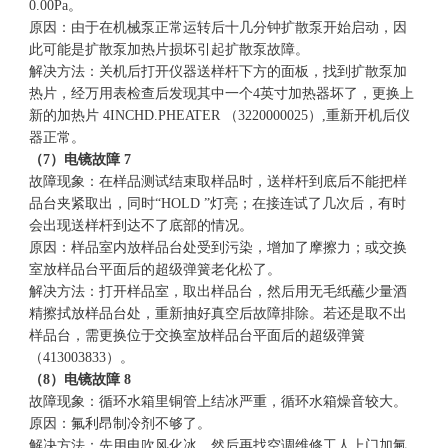
0.00Pa。
原因：由于在机械泵正常运转后十几分钟扩散泵开始启动，因
此可能是扩散泵加热片损坏引起扩散泵故障。
解决方法：关机后打开仪器送样杆下方的面板，找到扩散泵加
热片，经万用表检查后发现其中一个4英寸加热器坏了，更换上
新的加热片 4INCHD.PHEATER （3220000025）,重新开机后仪
器正常。
（7）电镜故障 7
故障现象：在样品测试结束取样品时，送样杆到底后不能把样
品台夹紧取出，同时“HOLD ”灯亮；在接连试了几次后，有时
会出现送样杆到达不了底部的情况。
原因：样品室内放样品台处受到污染，增加了摩擦力；或交换
室放样品台平面后的超级弹簧老化松了。
解决方法：打开样品室，取出样品台，然后用无毛纸蘸少量酒
精擦拭放样品台处，重新抽好真空后故障排除。若还是取不出
样品台，需更换位于交换室放样品台平面后的超级弹簧
（413003833）。
（8）电镜故障 8
故障现象：循环水箱里铜管上结冰严重，循环水箱燥音较大。
原因：氟利昂制冷剂不够了。
解决方法：先用电吹风化冰，然后再找空调维修工人上门加氟