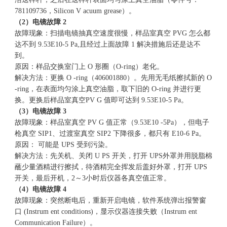
781109736，Silicon V acuum grease）。
（2）电镜故障 2
故障现象：扫描电镜抽真空速度很慢，样品室真空 PVG 怎么都
达不到 9.53E10-5 Pa,且经过上面故障 1 解决措施后还是达不
到。
原因：样品交换室门上 O 形圈（O-ring）老化。
解决方法：更换 O -ring（406001880）。先用无毛纸擦拭新的 O
-ring，在表面均匀涂上真空油脂，取下旧的 O-ring 并进行更
换。更换后样品室真空PV G 值即可达到 9.53E10-5 Pa。
（3）电镜故障 3
故障现象：样品室真空 PV G 值正常（9.53E10 -5Pa），但电子
枪真空 SIP1、过渡室真空 SIP2 下降很多，都只有 E10-6 Pa。
原因： 可能是 UPS 受到污染。
解决方法：先关机、关闭 U PS 开关，打开 UPS外罩并用脱脂棉
蘸少量酒精进行擦拭，待酒精完全挥发后盖好外罩，打开 UPS
开关，最后开机，2～3小时后仪器各真空值正常。
（4）电镜故障 4
故障现象：突然断电后，重新开启电镜，软件系统弹出报警窗
口 (Instrum ent conditions)，显示仪器连接失败（Instrum ent
Communication Failure）。