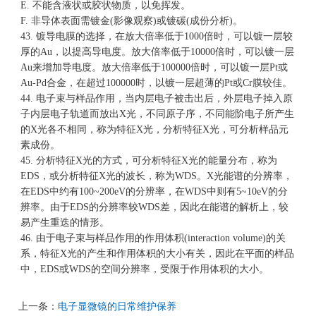
E. 不能含液状或胶状物质，以免挥发。
F. 非导体表面需镀金(影像观察)或镀碳(成份分析)。
43. 镀导电膜的选择，在放大倍率低于1000倍时，可以镀一层较
厚的Au，以提高导电度。放大倍率低于10000倍时，可以镀一层
Au来增加导电度。放大倍率低于100000倍时，可以镀一层Pt或
Au-Pd合金，在超过100000时，以镀一层超薄的Pt或Cr膜较佳。
44. 电子束与样品作用，当内层电子被击出后，外层电子掉入原
子内层电子轨道而放出X光，不同原子序，不同能阶电子所产生
的X光各不相同，称为特征X光，分析特征X光，可分析样品元
素成份。
45. 分析特征X光的方式，可分析特征X光的能量分布，称为
EDS，或分析特征X光的波长，称为WDS。X光能谱的分辨率，
在EDS中约有100~200eV的分辨率，在WDS中则有5~10eV的分
辨率。由于EDS的分辨率较WDS差，因此在能谱的解析上，较
易产生重迭的情形。
46. 由于电子束与样品作用的作用体积(interaction volume)的关
系，特征X光的产生和作用体积的大小有关，因此在平面的样品
中，EDS或WDS的空间分辨率，受限于作用体积的大小。
上一条：
电子显微镜的日常维护保养