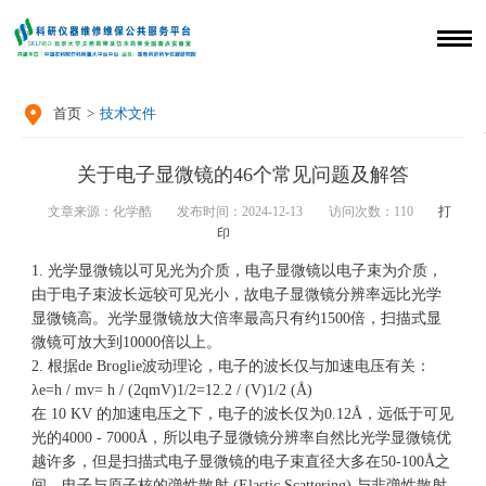

首页
>
技术文件
关于电子显微镜的46个常见问题及解答
文章来源：化学酷
发布时间：2024-12-13
访问次数：
110
打
印
1. 光学显微镜以可见光为介质，
电子显微镜
以电子束为介质，
由于电子束波长远较可见光小，故电子显微镜分辨率远比光学
显微镜高。光学显微镜放大倍率最高只有约1500倍，扫描式显
微镜可放大到10000倍以上。
2. 根据de Broglie波动理论，电子的波长仅与加速电压有关：
λe=h / mv= h / (2qmV)1/2=12.2 / (V)1/2 (Å)
在 10 KV 的加速电压之下，电子的波长仅为0.12Å，远低于可见
光的4000 - 7000Å，所以电子显微镜分辨率自然比光学显微镜优
越许多，但是扫描式电子显微镜的电子束直径大多在50-100Å之
间，电子与原子核的弹性散射 (Elastic Scattering) 与非弹性散射