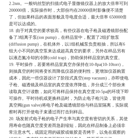
2.2nm。一般钨丝型的扫描式电子显微镜仪器上的放大倍率可到
200000倍，实际操作时，大部份均在20000倍时影像便不清楚
了，但如果样品的表面形貌及导电度合适，最大倍率 650000倍
是可以达成的。
18. 由于对真空的要求较高，有些仪器在电子枪及磁透镜部份配
备了3组离子泵(ion pump)，在样品室中，配置了2组扩散泵
(diffusion pump)，在机体外，以1组机械泵负责粗抽，所以有6
组大小不同的真空泵来达成超高真空的要求，另外在样品另有
以液态氮冷却的冷阱(cold trap)，协助保持样品室的真空度。
19. 平时操作，若要将样品室真空亦保持在10-8pa(10-10torr)，
则抽真空的时间将变长而降低仪器的便利性，更增加仪器购置
成本，因此一些仪器设计了阶段式真空(step vacuum)，亦即使电
子枪、磁透镜及样品室的真空度依序降低，并分成三个部份来
读取真空计读数，如此可将样品保持在真空度10-5pa的环境下即
可操作。平时待机或更换样品时，为防止电子枪污染，皆使用
真空阀(gun valve)将电子枪及磁透镜部份与样品室隔离，实际观
察时再打开使电子束通过而打击到样品。
20. 场发射式电子枪的电子产生率与真空度有密切的关系，其使
用寿命也随真空度变差而急剧缩短，因此在样品制备上必须非
常注意水气，或固定用的碳胶或银胶是否烤干，以免在观察的