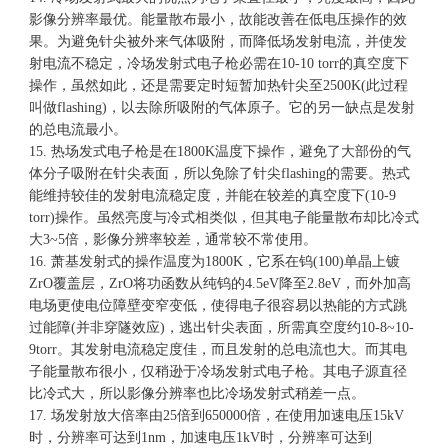
影像分辨率最优。能量散布最小，故能改善在低电压操作的效
果。为避免针尖被外来气体吸附，而降低场发射电流，并使发
射电流不稳定，冷场发射式电子枪必需在10-10 torr的真空度下
操作，虽然如此，还是需要定时短暂加热针尖至2500K(此过程
叫做flashing)，以去除所吸附的气体原子。它的另一缺点是发射
的总电流最小。
15. 热场发式电子枪是在1800K温度下操作，避免了大部份的气
体分子吸附在针尖表面，所以免除了针尖flashing的需要。热式
能维持较佳的发射电流稳定度，并能在较差的真空度下(10-9
torr)操作。虽然亮度与冷式相类似，但其电子能量散布却比冷式
大3~5倍，影像分辨率较差，通常较不常使用。
16. 萧基发射式的操作温度为1800K，它系在钨(100)单晶上镀
ZrO覆盖层，ZrO将功函数从纯钨的4.5eV降至2.8eV，而外加高
电场更使电位障壁变窄变低，使得电子很容易以热能的方式跳
过能障(并非穿隧效应)，逃出针尖表面，所需真空度约10-8~10-
9torr。其发射电流稳定度佳，而且发射的总电流也大。而其电
子能量散布很小，仅稍逊于冷场发射式电子枪。其电子源直径
比冷式大，所以影像分辨率也比冷场发射式稍差一点。
17. 场发射放大倍率由25倍到650000倍，在使用加速电压15kV
时，分辨率可达到1nm，加速电压1kV时，分辨率可达到