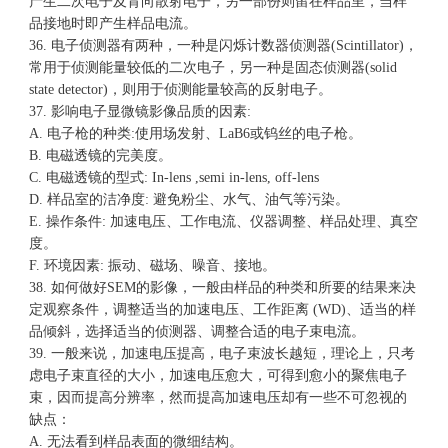
产生二次电子及背向散射电子，另一部份则留在样品里，当样
品接地时即产生样品电流。
36. 电子侦测器有两种，一种是闪烁计数器侦测器(Scintillator)，
常用于侦测能量较低的二次电子，另一种是固态侦测器(solid
state detector)，则用于侦测能量较高的反射电子。
37. 影响电子显微镜影像品质的因素:
A. 电子枪的种类:使用场发射、LaB6或钨丝的电子枪。
B. 电磁透镜的完美度。
C. 电磁透镜的型式: In-lens ,semi in-lens, off-lens
D. 样品室的洁净度: 避免粉尘、水气、油气等污染。
E. 操作条件: 加速电压、工作电流、仪器调整、样品处理、真空
度。
F. 环境因素: 振动、磁场、噪音、接地。
38. 如何做好SEM的影像，一般由样品的种类和所要的结果来决
定观察条件，调整适当的加速电压、工作距离 (WD)、适当的样
品倾斜，选择适当的侦测器、调整合适的电子束电流。
39. 一般来说，加速电压提高，电子束波长越短，理论上，只考
虑电子束直径的大小，加速电压愈大，可得到愈小的聚焦电子
束，因而提高分辨率，然而提高加速电压却有一些不可忽视的
缺点：
A. 无法看到样品表面的微细结构。