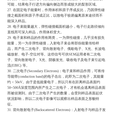
可能，结果电子行进方向偏向侧边而形成较大的梨形区域。
27. 在固定电子能量时，作用体积和原子序成反比，乃因弹性碰
撞之截面积和原子序成正比，以致电子较易偏离原来途径而不
能深入样品。
28. 电子束能量越大，弹性碰撞截面积越小，电子行走路径倾向
直线而可深入样品，作用体积变大。
29. 电子束和样品的作用有两类，一为弹性碰撞，几乎没有损失
能量，另一为非弹性碰撞，入射电子束会将部份能量传给样
品，而产生二次电子、背向散射电子、俄歇电子、X光、长波电
磁放射、电子-空位对等。这些信号可供SEM运用者有二次电
子、背向散射电子、X光、阴极发光、吸收电子及电子束引起电
流(EBIC) 等。
30. 二次电子(Secondary Electrons)：电子束和样品作用，可将传
导能带(conduction band)的电子击出，此即为二次电子，其能量
约 < 50eV。由于是低能量电子，所以只有在距离样品表面约
50~500Å深度范围内所产生之二次电子，才有机会逃离样品表面
而被侦测到。由于二次电子产生的数量，会受到样品表面起伏
状况影响，所以二次电子影像可以观察出样品表面之形貌特
征。
31. 背向散射电子(Backscattered Electrons)：入射电子与样品子发