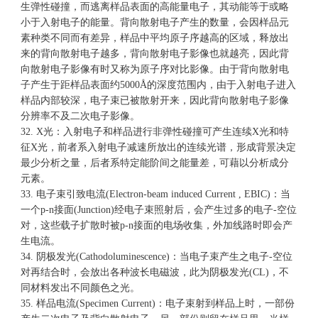
生弹性碰撞，而逃离样品表面的高能量电子，其动能等于或略
小于入射电子的能量。背向散射电子产生的数量，会因样品元
素种类不同而有差异，样品中平均原子序越高的区域，释放出
来的背向散射电子越多，背向散射电子影像也就越亮，因此背
向散射电子影像有时又称为原子序对比影像。由于背向散射电
子产生于距样品表面约5000Å的深度范围内，由于入射电子进入
样品内部较深，电子束已被散射开来，因此背向散射电子影像
分辨率不及二次电子影像。
32. X光：入射电子和样品进行非弹性碰撞可产生连续X光和特
征X光，前者系入射电子减速所放出的连续光谱，形成背景决定
最少分析之量，后者系特定能阶间之能量差，可藉以分析成分
元素。
33. 电子束引致电流(Electron-beam induced Current , EBIC)：当
一个p-n接面(Junction)经电子束照射后，会产生过多的电子-空位
对，这些载子扩散时被p-n接面的电场收集，外加线路时即会产
生电流。
34. 阴极发光(Cathodoluminescence)：当电子束产生之电子-空位
对再结合时，会放出各种波长电磁波，此为阴极发光(CL)，不
同材料发出不同颜色之光。
35. 样品电流(Specimen Current)：电子束射到样品上时，一部份