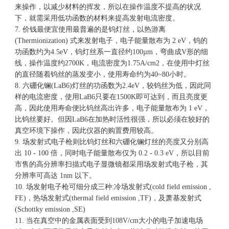
来操作，以减少材料的挥发，所以在操作温度不提高的状况
下，就需采用低功函数的材料来提高发射电流密度。
7. 价钱最便宜使用最普遍的是钨灯丝，以热游离
(Thermionization) 式来发射电子，电子能量散布为 2 eV，钨的
功函数约为4.5eV，钨灯丝系一直径约100µm，弯曲成V形的细
线，操作温度约2700K，电流密度为1.75A/cm2，在使用中灯丝
的直径随着钨丝的蒸发变小，使用寿命约为40~80小时。
8. 六硼化镧(LaB6)灯丝的功函数为2.4eV，较钨丝为低，因此同
样的电流密度，使用LaB6只要在1500K即可达到，而且亮度更
高，因此使用寿命便比钨丝高出许多，电子能量散布为 1 eV，
比钨丝要好。但因LaB6在加热时活性很强，所以必须在较好的
真空环境下操作，因此仪器的购置费用较高。
9. 场发射式电子枪则比钨灯丝和六硼化镧灯丝的亮度又分别高
出 10 - 100 倍，同时电子能量散布仅为 0.2 - 0.3 eV，所以目前
市售的高分辨率扫描式电子显微镜都采用场发射式电子枪，其
分辨率可高达 1nm 以下。
10. 场发射电子枪可细分成三种:冷场发射式(cold field emission ,
FE)，热场发射式(thermal field emission ,TF)，及萧基发射式
(Schottky emission ,SE)
11. 当在真空中的金属表面受到108V/cm大小的电子加速电场