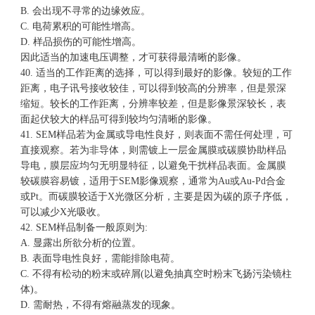
B. 会出现不寻常的边缘效应。
C. 电荷累积的可能性增高。
D. 样品损伤的可能性增高。
因此适当的加速电压调整，才可获得最清晰的影像。
40. 适当的工作距离的选择，可以得到最好的影像。较短的工作
距离，电子讯号接收较佳，可以得到较高的分辨率，但是景深
缩短。较长的工作距离，分辨率较差，但是影像景深较长，表
面起伏较大的样品可得到较均匀清晰的影像。
41. SEM样品若为金属或导电性良好，则表面不需任何处理，可
直接观察。若为非导体，则需镀上一层金属膜或碳膜协助样品
导电，膜层应均匀无明显特征，以避免干扰样品表面。金属膜
较碳膜容易镀，适用于SEM影像观察，通常为Au或Au-Pd合金
或Pt。而碳膜较适于X光微区分析，主要是因为碳的原子序低，
可以减少X光吸收。
42. SEM样品制备一般原则为:
A. 显露出所欲分析的位置。
B. 表面导电性良好，需能排除电荷。
C. 不得有松动的粉末或碎屑(以避免抽真空时粉末飞扬污染镜柱
体)。
D. 需耐热，不得有熔融蒸发的现象。