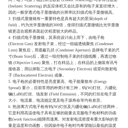
(Inelastic Scattering) 的反应体积又会比原有的电子束直径增大，
因此一般穿透式电子显微镜的分辨率比扫描式电子显微镜高。
3. 扫描式显微镜有一重要特色是具有超大的景深(depth of
field)，约为光学显微镜的300倍，使得扫描式显微镜比光学显微
镜更适合观察表面起伏程度较大的样品。
4. 扫描式电子显微镜，其系统设计由上而下，由电子枪
(Electron Gun) 发射电子束，经过一组磁透镜聚焦 (Condenser
Lens) 聚焦后，用遮蔽孔径 (Condenser Aperture) 选择电子束的尺
寸(Beam Size)后，通过一组控制电子束的扫描线圈，再透过物
镜 (Objective Lens) 聚焦，打在样品上，在样品的上侧装有讯号
接收器，用以择取二次电子 (Secondary Electron) 或背向散射电
子 (Backscattered Electron) 成像。
5. 电子枪的必要特性是亮度要高、电子能量散布 (Energy
Spread) 要小，目前常用的种类计有三种，钨(W)灯丝、六硼化
镧(LaB6)灯丝、场发射 (Field Emission)，不同的灯丝在电子源
大小、电流量、电流稳定度及电子源寿命等均有差异。
6. 热游离方式电子枪有钨(W)灯丝及六硼化镧(LaB6)灯丝两种，
它是利用高温使电子具有足够的能量去克服电子枪材料的功函
数(work function)能障而逃离。对发射电流密度有重大影响的变
量是温度和功函数，但因操作电子枪时均希望能以最低的温度