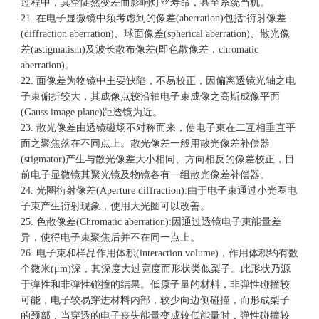
过程中，真空陡然变差而影响灯丝寿命，甚至系统当机。
21. 在电子显微镜中须考虑到的像差(aberration)包括:衍射像差
(diffraction aberration)、球面像差(spherical aberration)、散光像
差(astigmatism)及波长散布像差(即色散像差，chromatic
aberration)。
22. 面像差为物镜中主要缺陷，不易校正，因偏离透镜光轴之电
子束偏折较大，其成像点较沿轴电子束成像之高斯成像平面
(Gauss image plane)距透镜为近。
23. 散光像差由透镜磁场不对称而来，使电子束在二互相垂直平
面之聚焦落在不同点上。散光像差一般用散光像差补偿器
(stigmator)产生与散光像差大小相同、方向相反的像差校正，目
前电子显微镜其聚光镜及物镜各有一组散光像差补偿器。
24. 光圈衍射像差(Aperture diffraction):由于电子束通过小光圈电
子束产生衍射现象，使用大光圈可以改善。
25. 色散像差(Chromatic aberration):因通过透镜电子束能量差
异，使得电子束聚焦后并不在同一点上。
26. 电子束和样品作用体积(interaction volume)，作用体积约有数
个微米(μm)深，其深度大过宽度而形状类似梨子。此形状乃源
于弹性和非弹性碰撞的结果。低原子量的材料，非弹性碰撞较
可能，电子较易穿进材料内部，较少向边侧碰撞，而形成梨子
的颈部，当穿透的电子丧失能量变成较低能量时，弹性碰撞较