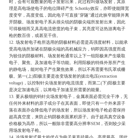
时，会有可观数量的电子发射出来，此过程叫做场发射，其原
理是高电场使电子的电位障碍产生 Schottky效应，亦即使能障宽
度变窄，高度变低，因此电子可直接"穿隧"通过此狭窄能障并离
开阴极。场发射电子系从很尖锐的阴极尖端所发射出来，因此
可得极细而又具高电流密度的电子束，其亮度可达热游离电子
枪的数百倍，或甚至千倍。
12. 场发射电子枪所选用的阴极材料必需是高强度材料，以能承
受高电场所加诸在阴极尖端的高机械应力，钨即因高强度而成
为较佳的阴极材料。场发射枪通常以上下一组阳极来产生吸取
电子、聚焦、及加速电子等功能。利用阳极的特殊外形所产生
的静电场，能对电子产生聚焦效果，所以不再需要韦氏罩或栅
极。第一(上)阳极主要是改变场发射的拔出电压(extraction
voltage)，以控制针尖场发射的电流强度，而第二(下)阳极主要
是决定加速电压，以将电子加速至所需要的能量。
13. 要从极细的钨针尖场发射电子，金属表面必需完全干净，无
任何外来材料的原子或分子在其表面，即使只有一个外来原子
落在表面亦会降低电子的场发射，所以场发射电子枪必需保持
超高真空度，来防止钨阴极表面累积原子。由于超高真空设备
价格极为高昂，所以一般除非需要高分辨率SEM，否则较少采
用场发射电子枪。
14. 冷场发射式最大的优点为电子束直径最小，亮度最高，因此