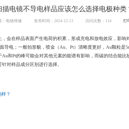
扫描电镜不导电样品应该怎么选择电极种类
源：电镜维修
发布时间：2024-12-13
访问次数：
114
打
上，会在样品表面产生电荷的积累，形成充电和放电效应，影响
导电；一般拍形貌，喷金（Au、Pt）清晰度更好，Au颗粒是5nm
Au和Pt的峰可能会对其他元素的能谱有影响，而碳的结合能比较
可针对样品成分区别进行选择。
制样？