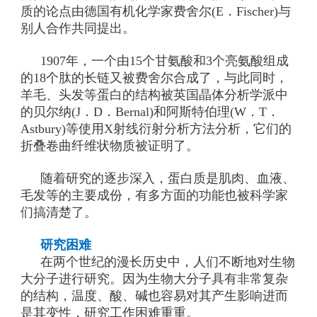
质的论点由德国有机化学家费舍尔(E．Fischer)与
别人合作共同提出。
1907年，一个由15个甘氨酸和3个亮氨酸组成
的18个肽的长链又被费舍尔合成了，与此同时，
羊毛、头发等蛋白的结构被英国晶体分析学派中
的贝尔纳(J．D．Bernal)和阿斯特伯理(W．T．
Astbury)等使用X射线衍射分析方法分析，它们的
折叠卷曲纤维状物质被证明了。
随着研究的逐步深入，蛋白质是肌肉、血液、
毛发等的主要成份，有多方面的功能也被科学家
们搞清楚了。
研究困难
在两个世纪的漫长历史中，人们不断地对生物
大分子进行研究。因为生物大分子具有非常复杂
的结构，温度、酸、碱也容易对其产生影响进而
是其变性，研究工作困难重重。