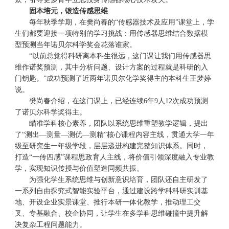
固本培元，锻造传感思维
每年秋季学期，在樊尚春的“传感器技术及应用”课堂上，学
生们都要迎接一项特别的学习挑战：用传感器思维结合数据模
型预测当年诺贝尔科学奖会花落谁家。
“以前总觉得科研离本科生很远，这门课让我们用传感器思
维作诺奖预测，其中分析问题、设计方案的过程就是科研的入
门钥匙。”成功预测了近两年诺贝尔化学奖得主的本科生王梦婷
说。
樊尚春介绍，在这门课上，已经连续6年9人12次成功预测
了诺贝尔科学奖得主。
瞄准学科核心素养，团队以系统思维重塑教学逻辑，提出
了“测出—测量—测优—测精”核心课程内容主线，贯通大学一年
级至研究生一年级学段，层层递进构建完整知识体系。同时，
打造“一传四感”课程思政育人主线，将价值引领深度融入专业教
学，实现知识传授与价值塑造同频共振。
为强化学生系统思维与创新意识培育，团队还自主研发了
一系列自由探究式智能实验平台，通过建设跨学科科研实训基
地、开设企业实景课堂、推行本研一体化教学，推动理工交
叉、专基融合、校企协同，让学生在多学科思维碰撞中提升解
决复杂工程问题能力。