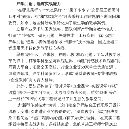
产学共创，锤炼实战能力
“在哪儿采样？”“怎么采样？”“采了多少？”这是屈玉福历时
15年对“嫦娥五号”和“嫦娥六号”月表采样工作难题的不断追问和
攻克。如今，这些科研成果转化为了最生动的教学案例。
立足产业需求与国家战略，团队创新产学融合教学模式，
打造“产业需求—研究问题—关键技术—工程应用—优化进阶—
产学共创”链条，将传感器领域“卡脖子”技术难题、国之重器工
程应用需求转化为教学核心内容。
聚焦“教什么、谁来教、在哪儿教”核心问题，团队以教学改
革为抓手，打破学科壁垒与课程边界，构建“传感技术课程群”协
同育人平台，汇聚全国高校、行业企业等59家单位优质资源，
组建跨领域、跨学科师资团队，形成“基础课教师+专业课教师
+企业教师”协同育人格局。
此外，团队还构建了“研讨课堂+企业课堂+实践课堂+科研
课堂”四位一体学习空间。太原航空仪表公司、航空304所等产
业一线和C919试飞等工程现场成了师生新的教学空间。
以“新型传感技术”为例，这门校企导师结合工程现场开设的
课程，安排5次走进企业的授课课时。“深度教学让我对‘解决复
杂工程问题’卓越工程师核心能力有了系统性理解。”在真实工程
场景中接受实战训练，课程结束后，北航卓越工程师学院2023