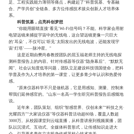
足、工程实践能力薄弱等痛点，构建起了“科普筑基、专基融
合、产学共创”全链条、多方位传感技术拔尖创新人才培养体
系。
科普筑基，点亮科创梦想
“你能用眼睛直接‘看见’Wi-Fi信号吗？不能。科学家会用射
电望远镜来捕捉宇宙中的无线电，这台望远镜更像一只巨大
的‘耳朵’，不仅可以‘听见’太阳发出的无线电波，还能发现宇
宙‘灯塔’——脉冲星。”
这是近期由樊尚春教授团队的屈玉福老师主持的无线电探
测科普报告上的内容。针对传感器等仪器“隐身幕后”、“默默无
闻”、社会认知度低等问题，团队立足建设科技强国使命，把科
学普及作为人才培养的第一课堂，让更多青少年认识和热爱传
感。
“原来仪器科学不只是做机器，它是用感知、测量、控制来
帮我们延伸感官的。”山东一名高一学生听完科普报告后感慨地
说。
近年来，团队策划、组织“智感世界、仪创未来”“科技之光·
光耀四方”“大家说仪器”等仪器科普活动超80场，覆盖人数超
3000万。从校园课堂到云端直播，从科普讲座到视频展播，团
队以沉浸式、互动式、全媒体科普形式，让传感知识走进大
众，引导更多青年立志投身传感器核心技术攻关。