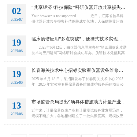
限公司武汉分院共同申报并建设。
“共享经济+科技保险”科研仪器开放共享损失补偿保险在苏落地
02
Your browser is not supported 近日，江苏省首单科
2025/07
研仪器开放共享损失补偿保险成功落地，人保财险苏州市
分公司为苏州苏大卫生与环境技术研究所（简称“苏大检测
&rd
临床质谱应用"多点突破"，便携式技术实现检测效率质的飞跃
19
2025年6月12日，由仪器信息网主办的“第四届临床质谱
2025/06
技术与应用进展”网络研讨会成功举办。质谱技术凭借其高
灵敏度、高特异性以及多组分同时检测的能力，逐渐成
长春海关技术中心招标实验室仪器设备维修维护服务
19
2025 年 6 月 18 日，采招网发布了长春海关技术中心 2025
2025/06
年 - 2026 年实验室专用仪器设备维修维护服务采购项目公
开招标公告。该项目预算金额为 99 万余元，招标内容包括
液相色
市场监管总局提出9项具体措施助力计量产业园建设！
13
近年来，计量仪器仪表产业和计量测试服务业发展迅速，
2025/06
规模不断扩大，各地相继建立了一批集聚度高、规模效应
突出的国家级、省级计量产业园。 为进一步推动计量产业
园建设，近日，市场监管总局印发《关于支持计量产业园
建设的若干措施》(以下简称《若干措施》)，围绕4个方面