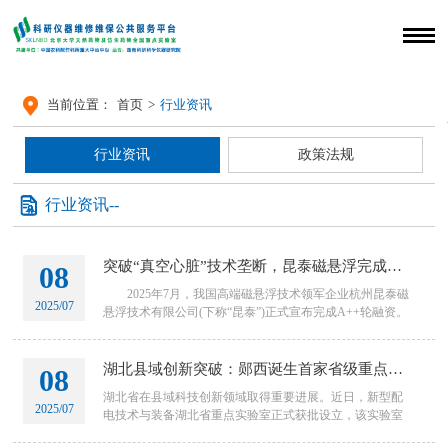

当前位置：
首页
>
行业资讯
行业资讯
政策法规

行业资讯--
突破“真空心脏”技术垄断，昆泰磁悬浮完成亿元级A++轮融资 国产半导体装备卡脖子困局再迎关键破局者
08
2025年7月，我国高端磁悬浮技术领军企业杭州昆泰磁
2025/07
悬浮技术有限公司(下称“昆泰”)正式宣布完成A++轮融资。
本轮由京东方系基金天津显智链领投，老股东蓝驰创投持
湖北县域创新突破：郧西诞生首家省级重点实验室，瞄准新型配电技术
08
湖北省在县域科技创新领域取得重要进展。近日，新型配
2025/07
电技术与装备湖北省重点实验室正式获批设立，该实验室
由中庸电力(郧西)集团有限公司携手中国电力科学研究院有