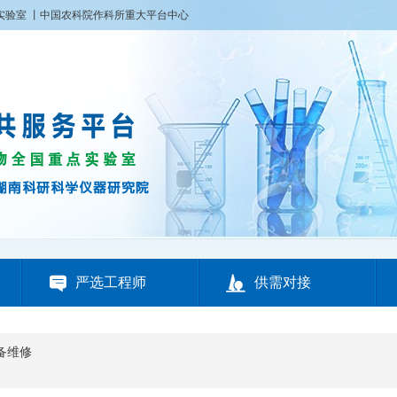
实验室
丨
中国农科院作科所重大平台中心


严选工程师
供需对接
备维修