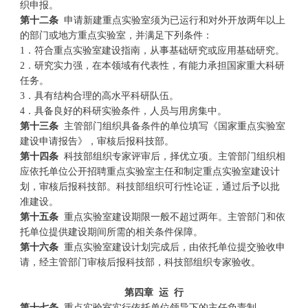
织申报。
第十二条
申请新建重点实验室须为已运行和对外开放两年以上
的部门或地方重点实验室，并满足下列条件：
1．符合重点实验室建设指南，从事基础研究或应用基础研究。
2．研究实力强，在本领域有代表性，有能力承担国家重大科研
任务。
3．具有结构合理的高水平科研队伍。
4．具备良好的科研实验条件，人员与用房集中。
第十三条
主管部门组织具备条件的单位填写《国家重点实验室
建设申请报告》，审核后报科技部。
第十四条
科技部组织专家评审后，择优立项。主管部门组织相
应依托单位公开招聘重点实验室主任和制定重点实验室建设计
划，审核后报科技部。科技部组织可行性论证，通过后予以批
准建设。
第十五条
重点实验室建设期限一般不超过两年。主管部门和依
托单位提供建设期间所需的相关条件保障。
第十六条
重点实验室建设计划完成后，由依托单位提交验收申
请，经主管部门审核后报科技部，科技部组织专家验收。
第四章
运
行
第十七条
重点实验室实行依托单位领导下的主任负责制。