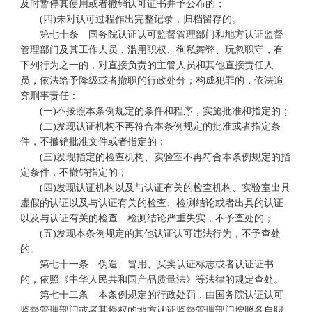
及时暂停其使用或者撤销认可证书并予公布的；
(四)未对认可过程作出完整记录，归档留存的。
第七十条 国务院认证认可监督管理部门和地方认证监督
管理部门及其工作人员，滥用职权、徇私舞弊、玩忽职守，有
下列行为之一的，对直接负责的主管人员和其他直接责任人
员，依法给予降级或者撤职的行政处分；构成犯罪的，依法追
究刑事责任：
(一)不按照本条例规定的条件和程序，实施批准和指定的；
(二)发现认证机构不再符合本条例规定的批准或者指定条
件，不撤销批准文件或者指定的；
(三)发现指定的检查机构、实验室不再符合本条例规定的指
定条件，不撤销指定的；
(四)发现认证机构以及与认证有关的检查机构、实验室出具
虚假的认证以及与认证有关的检查、检测结论或者出具的认证
以及与认证有关的检查、检测结论严重失实，不予查处的；
(五)发现本条例规定的其他认证认可违法行为，不予查处
的。
第七十一条 伪造、冒用、买卖认证标志或者认证证书
的，依照《中华人民共和国产品质量法》等法律的规定查处。
第七十二条 本条例规定的行政处罚，由国务院认证认可
监督管理部门或者其授权的地方认证监督管理部门按照各自职