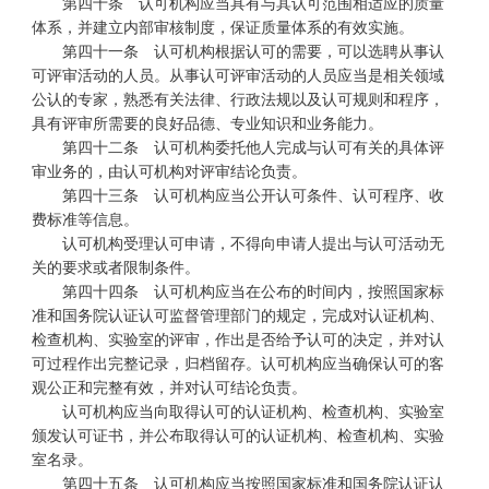
第四十条 认可机构应当具有与其认可范围相适应的质量
体系，并建立内部审核制度，保证质量体系的有效实施。
第四十一条 认可机构根据认可的需要，可以选聘从事认
可评审活动的人员。从事认可评审活动的人员应当是相关领域
公认的专家，熟悉有关法律、行政法规以及认可规则和程序，
具有评审所需要的良好品德、专业知识和业务能力。
第四十二条 认可机构委托他人完成与认可有关的具体评
审业务的，由认可机构对评审结论负责。
第四十三条 认可机构应当公开认可条件、认可程序、收
费标准等信息。
认可机构受理认可申请，不得向申请人提出与认可活动无
关的要求或者限制条件。
第四十四条 认可机构应当在公布的时间内，按照国家标
准和国务院认证认可监督管理部门的规定，完成对认证机构、
检查机构、实验室的评审，作出是否给予认可的决定，并对认
可过程作出完整记录，归档留存。认可机构应当确保认可的客
观公正和完整有效，并对认可结论负责。
认可机构应当向取得认可的认证机构、检查机构、实验室
颁发认可证书，并公布取得认可的认证机构、检查机构、实验
室名录。
第四十五条 认可机构应当按照国家标准和国务院认证认