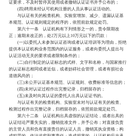
证要求，不及时暂停其使用或者撤销认证证书并予公布的；
(四)聘用未经认可机构注册的人员从事认证活动的。
与认证有关的检查机构、实验室增加、减少、遗漏认证基
本规范、认证规则规定的程序的，依照前款规定处罚。
第六十一条 认证机构有下列情形之一的，责令限期改
正；逾期未改正的，处2万元以上10万元以下的罚款：
(一)以委托人未参加认证咨询或者认证培训等为理由，拒绝
提供本认证机构业务范围内的认证服务，或者向委托人提出与
认证活动无关的要求或者限制条件的；
(二)自行制定的认证标志的式样、文字和名称，与国家推行
的认证标志相同或者近似，或者妨碍社会管理，或者有损社会
道德风尚的；
(三)未公开认证基本规范、认证规则、收费标准等信息的；
(四)未对认证过程作出完整记录，归档留存的；
(五)未及时向其认证的委托人出具认证证书的。
与认证有关的检查机构、实验室未对与认证有关的检查、
检测过程作出完整记录，归档留存的，依照前款规定处罚。
第六十二条 认证机构出具虚假的认证结论，或者出具的
认证结论严重失实的，撤销批准文件，并予公布；对直接负责
的主管人员和负有直接责任的认证人员，撤销其执业资格；构
成犯罪的，依法追究刑事责任；造成损害的，认证机构应当承