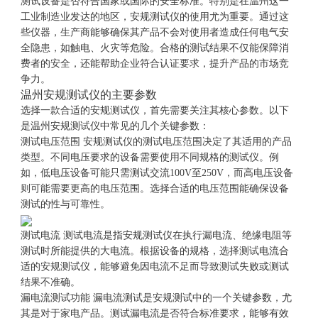
测试设备是否符合国家或国际的安全标准。特别是在温州这一
工业制造业发达的地区，安规测试仪的使用尤为重要。通过这
些仪器，生产商能够确保其产品不会对使用者造成任何电气安
全隐患，如触电、火灾等危险。合格的测试结果不仅能保障消
费者的安全，还能帮助企业符合认证要求，提升产品的市场竞
争力。
温州安规测试仪的主要参数
选择一款合适的安规测试仪，首先需要关注其核心参数。以下
是温州安规测试仪中常见的几个关键参数：
测试电压范围 安规测试仪的测试电压范围决定了其适用的产品
类型。不同电压要求的设备需要使用不同规格的测试仪。例
如，低电压设备可能只需测试交流100V至250V，而高电压设备
则可能需要更高的电压范围。选择合适的电压范围能确保设备
测试的性与可靠性。
测试电流 测试电流是指安规测试仪在执行漏电流、绝缘电阻等
测试时所能提供的大电流。根据设备的规格，选择测试电流合
适的安规测试仪，能够避免因电流不足而导致测试失败或测试
结果不准确。
漏电流测试功能 漏电流测试是安规测试中的一个关键参数，尤
其是对于家电产品。测试漏电流是否符合标准要求，能够有效