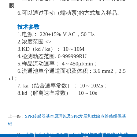
膜。
6.可以通过手动（蠕动泵)的方式加入样品。
技术参数
1.电源： 220±15% V AC，50 Hz
2.浓度范围 <>
3.KD（kd / ka）： 10～10M
4.检测动态范围: 0-999999RU
5.样品流动速率： 4～450μl/min；
6.流通池单个通道面积及体积：3.6 mm2，2.5
ul；
7. ka（结合速率常数）： 10～10Ms；
8.kd（解离速率常数）： 10～10s
上一条：
SPR传感器基本原理以及SPR发展和优缺点维修维保基
础
下一条：
生物大分子相互作用仪大分子概况与形成维修维保基础