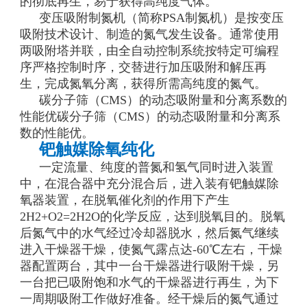
的彻底再生，易于获得高纯度气体。
变压吸附制氮机（简称PSA制氮机）是按变压
吸附技术设计、制造的氮气发生设备。通常使用
两吸附塔并联，由全自动控制系统按特定可编程
序严格控制时序，交替进行加压吸附和解压再
生，完成氮氧分离，获得所需高纯度的氮气。
碳分子筛（CMS）的动态吸附量和分离系数的
性能优碳分子筛（CMS）的动态吸附量和分离系
数的性能优。
钯触媒除氧纯化
一定流量、纯度的普氮和氢气同时进入装置
中，在混合器中充分混合后，进入装有钯触媒除
氧器装置，在脱氧催化剂的作用下产生
2H2+O2=2H2O的化学反应，达到脱氧目的。脱氧
后氮气中的水气经过冷却器脱水，然后氮气继续
进入干燥器干燥，使氮气露点达-60℃左右，干燥
器配置两台，其中一台干燥器进行吸附干燥，另
一台把已吸附饱和水气的干燥器进行再生，为下
一周期吸附工作做好准备。经干燥后的氮气通过