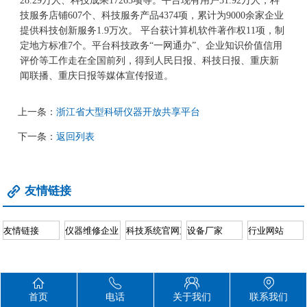
28.29万人、科技成果17265项等。平台现有用户51.92万人，科
技服务店铺607个、科技服务产品4374项，累计为9000余家企业
提供科技创新服务1.9万次。 平台获计算机软件著作权11项，制
定地方标准7个。平台科技政务“一网通办”、企业知识价值信用
评价等工作走在全国前列，得到人民日报、科技日报、重庆新
闻联播、重庆日报等媒体宣传报道。
上一条：
浙江省大型科研仪器开放共享平台
下一条：
返回列表
友情链接





首页
电话
关于我们
联系我们