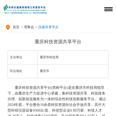

首页
>
理事会
>
仪器共享平台
重庆科技资源共享平台
主办单位
重庆市科技局
区位地址
重庆市
重庆科技资源共享平台(简称平台)是在重庆市科技局指导
下，由重庆生产力促进中心承建，集科技资源共享、科技政务
办理、创新创业服务为一体的综合性科技创新服务平台。 截止
2024年底，平台整合10余类科技资源向社会开放共享，其中大
型科研仪器设备9360台/套、科技型企业6.80万家、科技人才