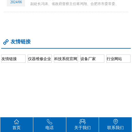
2024/06
副处长冯涛、省政府督察主任蒋鸿翔、合肥市市委常委、
常务副市长张泉等一行赴安徽皖仪科技股份有限公司调研
指导，皖仪科技董事长臧牧、中心总经理王胜芳陪同交
流。
友情链接





首页
电话
关于我们
联系我们