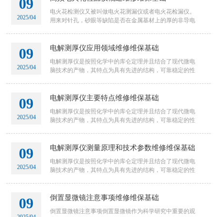
09
电火花检测仪又被叫做电火花测漏仪或者电火花检漏仪。
2025/04
用来对针孔，砂眼等缺陷是否在金属基材上的厚的非导电
基体上存在进行检测为该仪器的主要用途。该仪器很容易
使用，一头接地
电解测厚仪应用领域维修维保基础
09
电解测厚仪是按照化学中的库仑定理并且结合了现代微电
2025/04
脑技术的产物，其特点为具有先进的结构，可靠稳定的性
能以及齐全的功能。适用于大部分非合金型金属镀层厚度
的测定，为国际标
电解测厚仪主要特点维修维保基础
09
电解测厚仪是按照化学中的库仑定理并且结合了现代微电
2025/04
脑技术的产物，其特点为具有先进的结构，可靠稳定的性
能以及齐全的功能。适用于大部分非合金型金属镀层厚度
的测定，为国际标
电解测厚仪测量原理和技术参数维修维保基础
09
电解测厚仪是按照化学中的库仑定理并且结合了现代微电
2025/04
脑技术的产物，其特点为具有先进的结构，可靠稳定的性
能以及齐全的功能。适用于大部分非合金型金属镀层厚度
的测定，为国际标
倒置显微镜注意事项维修维保基础
09
倒置显微镜注意事项倒置显微镜作为科学研究中重要的观