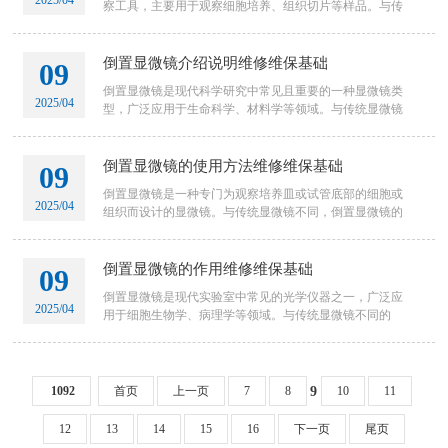
2025/04
察工具，主要用于观察细胞培养、组织切片等样品。与传
统显微镜不同，它的物镜位于样品下方，能够在不干扰样
品状态的情况下进
倒置显微镜介绍说明维修维保基础
09
倒置显微镜是现代科学研究中常见且重要的一种显微镜类
2025/04
型，广泛应用于生命科学、材料学等领域。与传统显微镜
不同，倒置显微镜的光学路径和观察方式有所改变，使其
更加适合观察培养
倒置显微镜的使用方法维修维保基础
09
倒置显微镜是一种专门为观察培养皿或试管底部的细胞或
2025/04
组织而设计的显微镜。与传统显微镜不同，倒置显微镜的
光源和聚光系统位于样本上方，镜头在下方，因此在生物
学、医学、材料科
倒置显微镜的作用维修维保基础
09
倒置显微镜是现代实验室中常见的光学仪器之一，广泛应
2025/04
用于细胞生物学、病理学等领域。与传统显微镜不同的
是，倒置显微镜将光源和聚光系统置于标本的上方，物镜
则位于下方。这种设
1092
首页
上一页
7
8
10
11
9
12
13
14
15
16
下一页
尾页