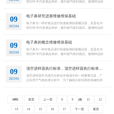
2025/04
世纪90 年代发展起来的，被叫做气味扫描仪。被测样品的
整体信息以及指示样品的隐含特征通过其特定的传感器和
模式识别系统
电子鼻研究进展维修维保基础
09
电子鼻为一种对食品进行快速检测的新颖仪器，其是在20
2025/04
世纪90 年代发展起来的，被叫做气味扫描仪。被测样品的
整体信息以及指示样品的隐含特征通过其特定的传感器和
模式识别系统
电子鼻的概念维修维保基础
09
电子鼻为一种对食品进行快速检测的新颖仪器，其是在20
2025/04
世纪90 年代发展起来的，被叫做气味扫描仪。被测样品的
整体信息以及指示样品的隐含特征通过其特定的传感器和
模式识别系统
顶空进样器执行标准，顶空进样器执行标准最新维修维保基础
09
顶空进样器作为现代分析化学领域中的一种重要仪器，广
2025/04
泛应用于气相色谱分析中。为了确保分析结果的准确性和
数据的可重复性，顶空进样器的使用必须遵循一系列严格
的执行标准。
1092
首页
上一页
8
9
11
12
10
13
14
15
16
17
下一页
尾页